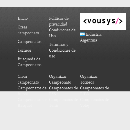
Inicio
Políticas de
privacidad
Crear
Condiciones de
campeonato
Industria
Uso
Argentina
Campeonatos
Terminos y
Torneos
Condiciones de
uso
Busqueda de
Campeonatos
Crear
Organizar
Organizar
campeonato
Campeonato
Torneos
Campeonatos de
Campeonatos de
Campeonatos de
futbol
PES
FIFA
Campeonatos de
Campeonatos de
Campeonatos de
Basquet
Tenis
Voley