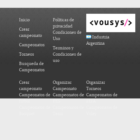
Inicio
Políticas de
privacidad
Crear
Condiciones de
campeonato
Industria
Uso
Argentina
Campeonatos
Terminos y
Torneos
Condiciones de
uso
Busqueda de
Campeonatos
Crear
Organizar
Organizar
campeonato
Campeonato
Torneos
Campeonatos de
Campeonatos de
Campeonatos de
futbol
PES
FIFA
Campeonatos de
Campeonatos de
Campeonatos de
Basquet
Tenis
Voley